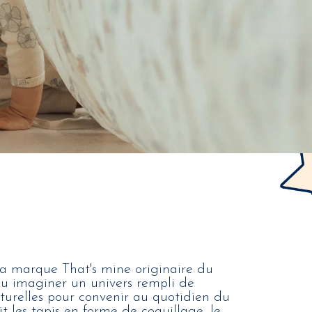
la marque That's mine originaire du
lu imaginer un univers rempli de
turelles pour convenir au quotidien du
t les tapis en forme de coquillage, le