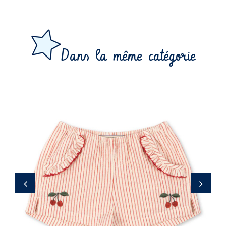
Dans la même catégorie
29,97 €
‹
›