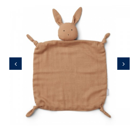
27,00 €
‹
›