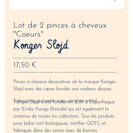
Lot de 2 pinces à cheveux
"Coeurs"
Konges Slojd
17,50 €
Pinces à cheveux décoratives de la marque Konges
Slojd avec des cœurs brodés aux couleurs douces.
Fabrication polyester avec pince en métal
Konges Sløjd a été fondée en 2014 à Copenhague
par Emilie Konge Breindal qui est également la
créatrice de toutes les collections. Tous les produits
pour bébé sont biologiques, certifiés GOTS, et
fabriqués dans des usines avec de bonnes