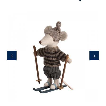
42,50 €
‹
›