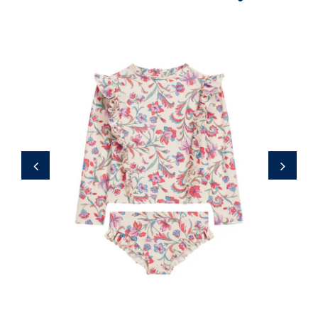
80,00 €
‹
›