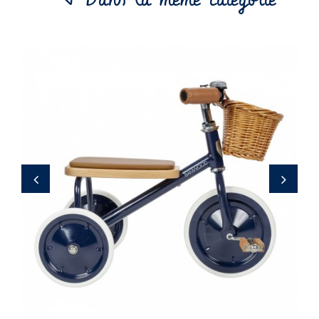
149,00 €
‹
›