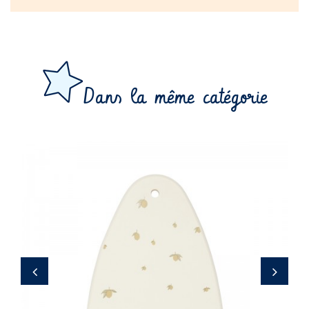
Dans la même catégorie
24,50 €
‹
›