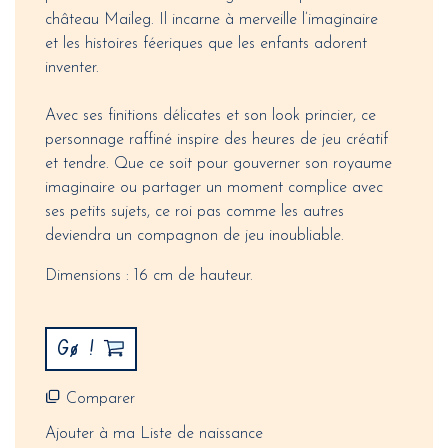
château Maileg. Il incarne à merveille l’imaginaire
et les histoires féeriques que les enfants adorent
inventer.
Avec ses finitions délicates et son look princier, ce
personnage raffiné inspire des heures de jeu créatif
et tendre. Que ce soit pour gouverner son royaume
imaginaire ou partager un moment complice avec
ses petits sujets, ce roi pas comme les autres
deviendra un compagnon de jeu inoubliable.
Dimensions : 16 cm de hauteur.
Gø !
Comparer
Ajouter à ma Liste de naissance