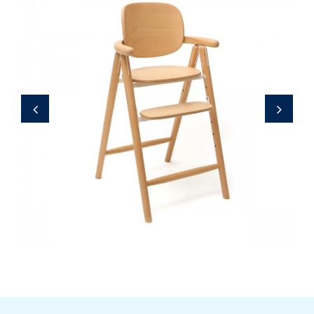
279,00 €
‹
›