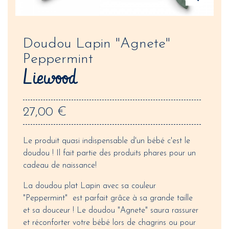
Doudou Lapin "Agnete"
Peppermint
Liewood
27,00 €
Le produit quasi indispensable d'un bébé c'est le
doudou ! Il fait partie des produits phares pour un
cadeau de naissance!
La doudou plat Lapin avec sa couleur
"Peppermint" est parfait grâce à sa grande taille
et sa douceur ! Le doudou "Agnete" saura rassurer
et réconforter votre bébé lors de chagrins ou pour